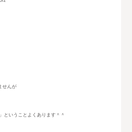
rz
ませんが
た」ということよくあります＾＾