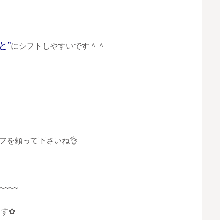
と”
にシフトしやすいです＾＾
フを頼って下さいね👌
~~~~
ます✿