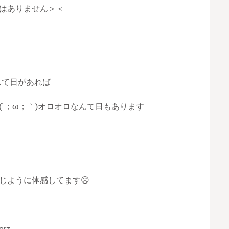
はありません
＞＜
なんて日があれば
´；ω；｀)オロオロなんて日もあります
じように体感してます☹️