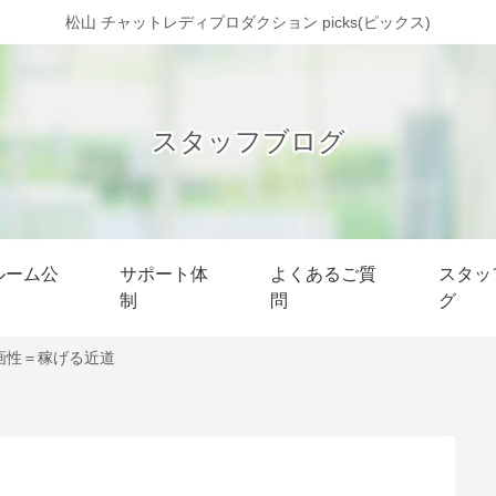
松山 チャットレディプロダクション picks(ピックス)
スタッフブログ
ルーム公
サポート体
よくあるご質
スタッ
制
問
グ
画性＝稼げる近道