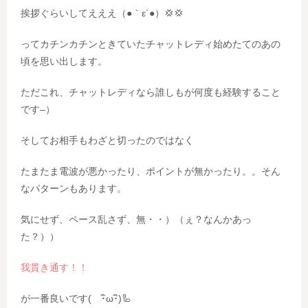
挨拶ぐらいしてえええ（●｀ε´●）💢💢
ってカチンカチンときていたチャットレディ始めたてのあの
頃を思い出します。
ただこれ、チャットレディなら誰しもが何度も経験すること
です–）
そしてお相手もわざと切ったのではなく
たまたま電波が悪かったり、ポイントが無かったり。。そん
なパターンもあります。
気にせず、ペース乱さず、無・・）（ぇ？なんかあっ
た？））
我貫き通す！！
が一番良いです( ･ิω･ิ)🦾