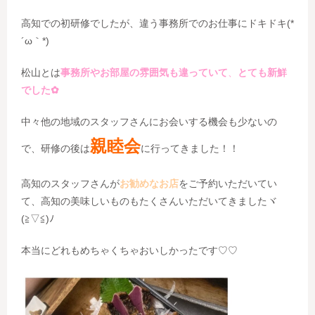
高知での初研修でしたが、違う事務所でのお仕事にドキドキ(*
´ω｀*)
松山とは
事務所やお部屋の雰囲気も違っていて
、
とても新鮮
でした✿
中々他の地域のスタッフさんにお会いする機会も少ないの
親睦会
で、研修の後は
に行ってきました！！
高知のスタッフさんが
お勧めなお店
をご予約いただいてい
て、高知の美味しいものもたくさんいただいてきましたヾ
(≧▽≦)ﾉ
本当にどれもめちゃくちゃおいしかったです♡♡