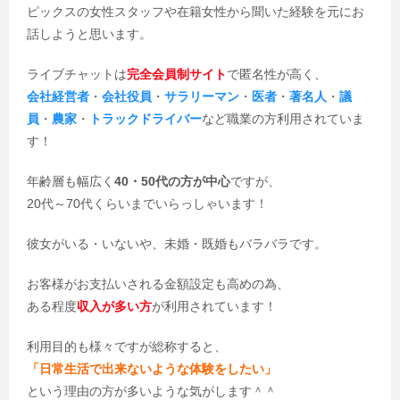
ピックスの女性スタッフや在籍女性から聞いた経験を元にお
話しようと思います。
ライブチャットは
完全会員制サイト
で匿名性が高く、
会社経営者
・
会社役員
・
サラリーマン
・
医者
・
著名人
・
議
員
・
農家
・
トラックドライバー
など職業の方利用されていま
す！
年齢層も幅広く
40・50代の方が中心
ですが、
20代～70代くらいまでいらっしゃいます！
彼女がいる・いないや、未婚・既婚もバラバラです。
お客様がお支払いされる金額設定も高めの為、
ある程度
収入が多い方
が利用されています！
利用目的も様々ですが総称すると、
「日常生活で出来ないような体験をしたい」
という理由の方が多いような気がします＾＾