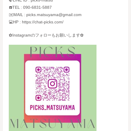
🍃LINE ID : picks-matsu
☎️TEL : 090-6831-5887
✉️MAIL : picks.matsuyama@gmail.com
💻HP : https://chat-picks.com/
✿Instagramのフォローもお願いします✿