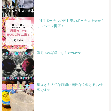
【4月ボーナス企画】春のボーナス上乗せキ
ャンペーン開催！
備えあれば憂いなしฅ^•ω•^ฅ
息抜きも大切な時間🍺無理なく働けるお仕
事です✨