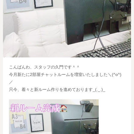
こんばんわ、スタッフの久門です＾＾
今月新たに2部屋チャットルームを増室いたしました＼(^o^)
／
只今、着々と新ルーム作りを進めております_(._.)_