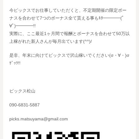
今ピックスでお仕事していただくと、不定期開催の限定ボー
ナスを合わせて7つのボーナス全て貰える事もｷﾀ━━━━(ﾟ
∀ﾟ)━━━━!!
実際に、ここ最近1ヶ月間で報酬とボーナスを合わせて50万以
上稼がれた新人さんが毎月出ています(^^)/
是非、年末に向けてピックスで沢山稼いでください(σ・∀・)σ
ｹﾞｯﾂ!!
ピックス松山
090-6831-5887
picks.matsuyama@gmail.com