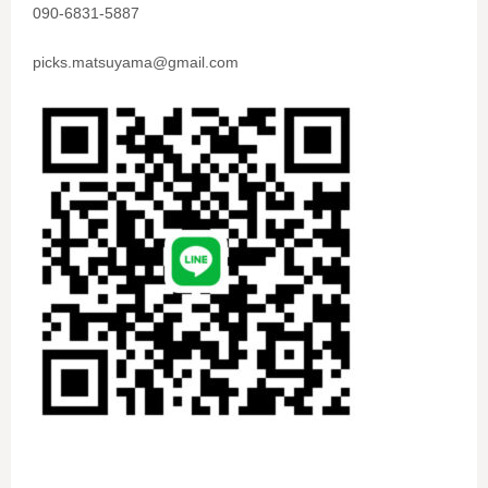
090-6831-5887
picks.matsuyama@gmail.com