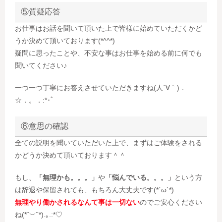
⑤質疑応答
お仕事はお話を聞いて頂いた上で皆様に始めていただくかど
うか決めて頂いております(*^^*)
疑問に思ったことや、不安な事はお仕事を始める前に何でも
聞いてください♪
一つ一つ丁寧にお答えさせていただきますね(人´∀｀)．
☆．。．:*･ﾟ
⑥意思の確認
全ての説明を聞いていただいた上で、まずはご体験をされる
かどうか決めて頂いております＾＾
もし、
「無理かも。。。」
や
「悩んでいる。。。」
という方
は辞退や保留されても、もちろん大丈夫です(*´ω`*)
無理やり働かされるなんて事は一切ない
のでご安心ください
ね(*˘︶˘*).｡.:*♡