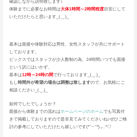
確認しながら説明致します♪
体験までに必要なお時間は
大体1時間～2時間程度
目安にして
いただけたらと思います_(._.)_
基本は面接や体験対応は男性、女性スタッフが共にサポート
しております。
ピックスではスタッフが少人数制の為、24時間いつでも面接
という訳にはいかず、
基本は
12時～24時の間
で行っております_(._.)_
もし
時間外が希望の場合は調整は致します
ので、お気軽にご
相談ください_(._.)_
如何でしたでしょうか？
面接から体験までの流れは
ホームページのホーム
でも写真付
きで掲載しておりますので是非見てみてくださいね♪ぜひご検
討の参考にしていただけたら嬉しいです(*˘︶˘*).｡.:*♡