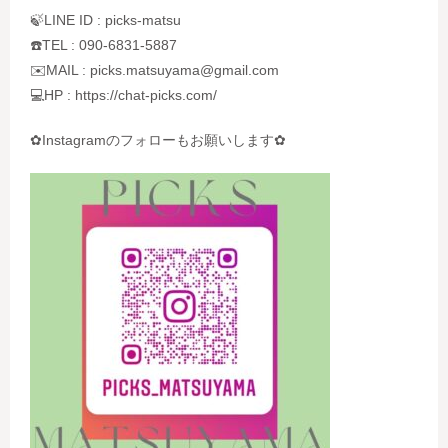
🍃LINE ID : picks-matsu
☎️TEL : 090-6831-5887
✉️MAIL : picks.matsuyama@gmail.com
💻HP : https://chat-picks.com/
✿Instagramのフォローもお願いします✿