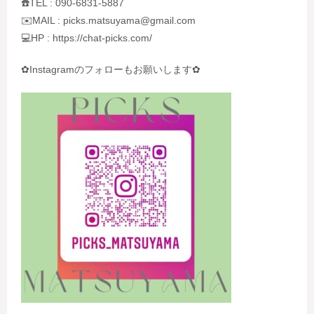
☎️TEL : 090-6831-5887
✉️MAIL : picks.matsuyama@gmail.com
💻HP : https://chat-picks.com/
✿Instagramのフォローもお願いします✿