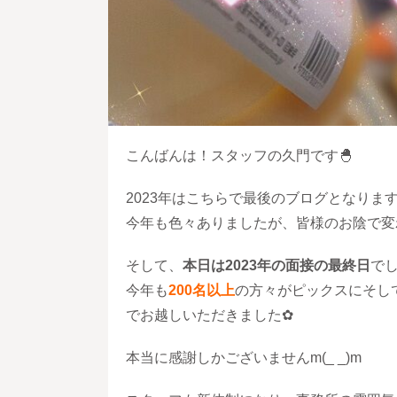
こんばんは！スタッフの久門です🐣
2023年はこちらで最後のブログとなります
今年も色々ありましたが、皆様のお陰で変
そして、
本日は2023年の面接の最終日
でし
今年も
200名以上
の方々がピックスにそし
でお越しいただきました✿
本当に感謝しかございませんm(_ _)m