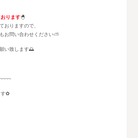
ております
🐣
ておりますので、
もお問い合わせください⛅
願い致します🌅
~~~~
ます✿