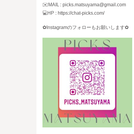
✉️MAIL : picks.matsuyama@gmail.com
💻HP : https://chat-picks.com/
✿Instagramのフォローもお願いします✿