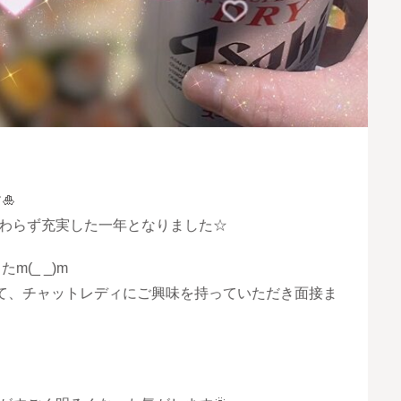
🎍
わらず充実した一年となりました☆
たm(_ _)m
て、チャットレディにご興味を持っていただき面接ま